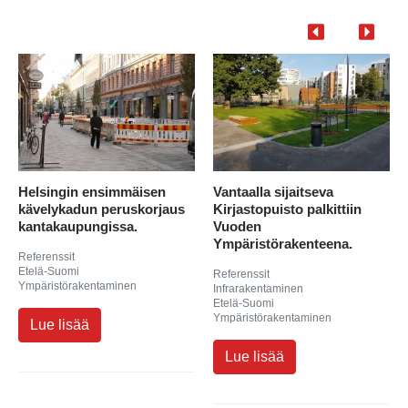
Helsingin ensimmäisen
Vantaalla sijaitseva
kävelykadun peruskorjaus
Kirjastopuisto palkittiin
kantakaupungissa.
Vuoden
Ympäristörakenteena.
Referenssit
Etelä-Suomi
Referenssit
Ympäristörakentaminen
Infrarakentaminen
Etelä-Suomi
Ympäristörakentaminen
Lue lisää
Lue lisää