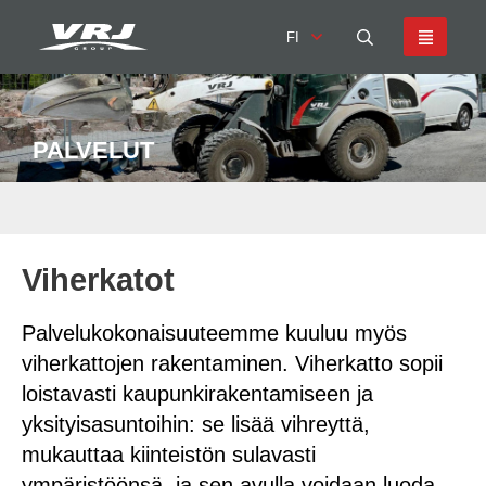
FI
PALVELUT
Viherkatot
Palvelukokonaisuuteemme kuuluu myös
viherkattojen rakentaminen. Viherkatto sopii
loistavasti kaupunkirakentamiseen ja
yksityisasuntoihin: se lisää vihreyttä,
mukauttaa kiinteistön sulavasti
ympäristöönsä, ja sen avulla voidaan luoda