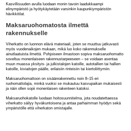
Kasvillisuuden avulla luodaan monin tavoin laadukkaampi
elinympäristö ja hyötykäytetään varsinkin kaupunkiympäristön
hävikkitilat.
Maksaruohomatosta ilmettä
rakennukselle
Viherkatto on luonnon elävä materiaali, joten se muuttuu jatkuvasti
myös vuodenaikojen mukaan, mikä luo koko rakennukselle
ainutlaatuista ilmettä. Pohjoiseen ilmastoon sopiva maksaruohomatto
soveltuu monenlaiseen rakennustarpeeseen – se voidaan asentaa
muun muassa yksityis- ja julkistalojen katoille, autotallien tai hallien
katoille, kiviaitojen päälle, erilaisiin rinteisiin tai kiertoliittymiin.
Maksaruohomattoon on sisäänrakennettu noin 8–15 eri
ruohomattolajia, minkä vuoksi se mukautuu kasvupaikan mukaisesti
ja näin ollen sopii monenlaisen rakenteen katoksi.
Maksaruohokatolle luodaan hoitosuunnitelma, jota noudatettaessa
viherkatto säilyy hyväkuntoisena ja antaa parhaimman hyödyn sekä
ympäristölle että viherkaton omistajalle.