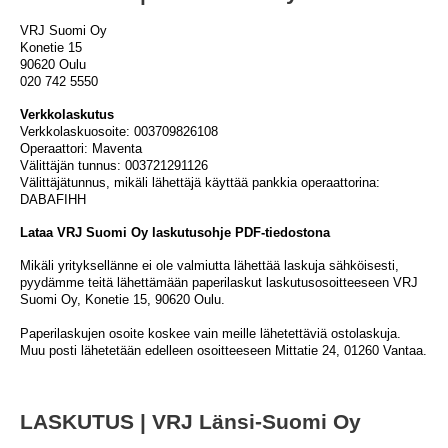
VRJ Suomi Oy
Konetie 15
90620 Oulu
020 742 5550
Verkkolaskutus
Verkkolaskuosoite: 003709826108
Operaattori: Maventa
Välittäjän tunnus: 003721291126
Välittäjätunnus, mikäli lähettäjä käyttää pankkia operaattorina:
DABAFIHH
Lataa VRJ Suomi Oy laskutusohje PDF-tiedostona
Mikäli yrityksellänne ei ole valmiutta lähettää laskuja sähköisesti,
pyydämme teitä lähettämään paperilaskut laskutusosoitteeseen VRJ
Suomi Oy, Konetie 15, 90620 Oulu.
Paperilaskujen osoite koskee vain meille lähetettäviä ostolaskuja.
Muu posti lähetetään edelleen osoitteeseen Mittatie 24, 01260 Vantaa.
LASKUTUS | VRJ Länsi-Suomi Oy