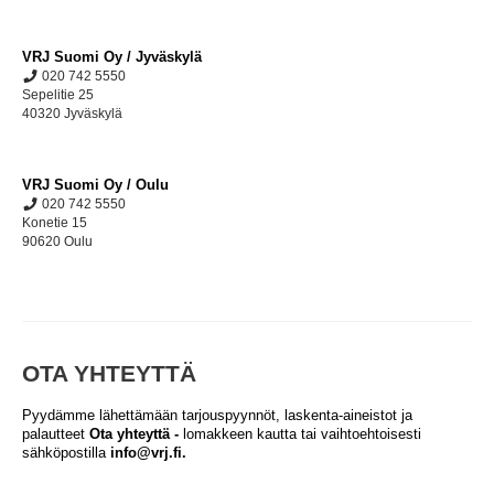
VRJ Suomi Oy / Jyväskylä
020 742 5550
Sepelitie 25
40320 Jyväskylä
VRJ Suomi Oy / Oulu
020 742 5550
Konetie 15
90620 Oulu
OTA YHTEYTTÄ
Pyydämme lähettämään tarjouspyynnöt, laskenta-aineistot ja
palautteet
Ota yhteyttä -
lomakkeen
kautta tai vaihtoehtoisesti
sähköpostilla
info@vrj.fi.