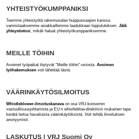
YHTEISTYÖKUMPPANIKSI
Teemme yhteistyötä rakennusalan huippuosaajien kanssa
varmistaaksemme asiakkaillemme laadukkaan lopputuloksen.
Jätä
yhteystietosi
, mikäli haluat yhteistyökumppaniksemme.
MEILLE TÖIHIN
Avoimet työpaikat löytyvät "Meille töihin"-osiosta.
Avoimen
työhakemuksen
voit lähettää tästä.
VÄÄRINKÄYTÖSILMOITUS
Whistleblower-ilmoituskanava
on osa VRJ-konsernin
vastuullisuusjohtamista ja EU:n whistleblow-direktiivin mukainen tapa
kerätä tietoa havaituista väärinkäytöksistä. Voit tehdä ilmoituksen
anonyymisti.
LASKUTUS | VRJ Suomi Oy