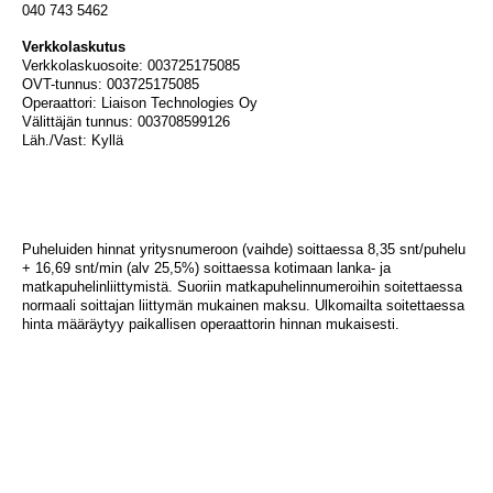
040 743 5462
Verkkolaskutus
Verkkolaskuosoite: 003725175085
OVT-tunnus: 003725175085
Operaattori: Liaison Technologies Oy
Välittäjän tunnus: 003708599126
Läh./Vast: Kyllä
Puheluiden hinnat yritysnumeroon (vaihde) soittaessa 8,35 snt/puhelu
+ 16,69 snt/min (alv 25,5%) soittaessa kotimaan lanka- ja
matkapuhelinliittymistä. Suoriin matkapuhelinnumeroihin soitettaessa
normaali soittajan liittymän mukainen maksu. Ulkomailta soitettaessa
hinta määräytyy paikallisen operaattorin hinnan mukaisesti.