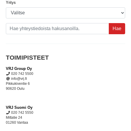
Yritys
Hae
TOIMIPISTEET
VRJ Group Oy
020 742 5500
info@vrj.fi
Pikkukiventie 6
90620 Oulu
VRJ Suomi Oy
020 742 5550
Mittatie 24
01260 Vantaa