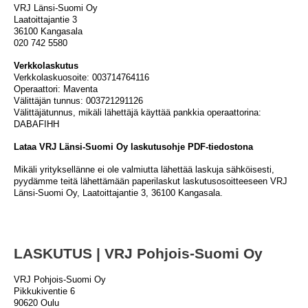
VRJ Länsi-Suomi Oy
Laatoittajantie 3
36100 Kangasala
020 742 5580
Verkkolaskutus
Verkkolaskuosoite: 003714764116
Operaattori: Maventa
Välittäjän tunnus: 003721291126
Välittäjätunnus, mikäli lähettäjä käyttää pankkia operaattorina:
DABAFIHH
Lataa VRJ Länsi-Suomi Oy laskutusohje PDF-tiedostona
Mikäli yrityksellänne ei ole valmiutta lähettää laskuja sähköisesti,
pyydämme teitä lähettämään paperilaskut laskutusosoitteeseen VRJ
Länsi-Suomi Oy, Laatoittajantie 3, 36100 Kangasala.
LASKUTUS | VRJ Pohjois-Suomi Oy
VRJ Pohjois-Suomi Oy
Pikkukiventie 6
90620 Oulu