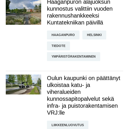
Haaganpuron alajuoksun
kunnostus valittiin vuoden
rakennushankkeeksi
Kuntatekniikan päivillä
HAAGANPURO
HELSINKI
TIEDOTE
YMPÄRISTÖRAKENTAMINEN
Oulun kaupunki on päättänyt
ulkoistaa katu- ja
viheralueiden
kunnossapitopalvelut sekä
infra- ja puistorakentamisen
VRJ:lle
LIIKKEENLUOVUTUS