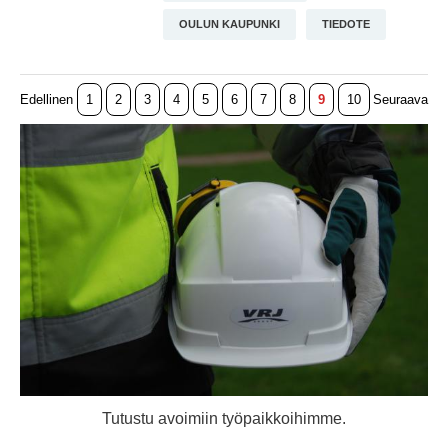
OULUN KAUPUNKI
TIEDOTE
Edellinen
1
2
3
4
5
6
7
8
9
10
Seuraava
Tutustu avoimiin työpaikkoihimme.