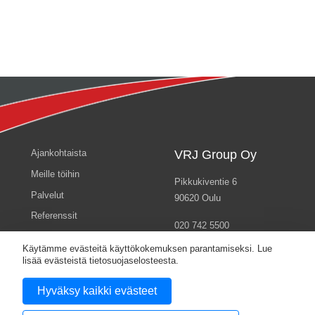
Ajankohtaista
VRJ Group Oy
Meille töihin
Pikkukiventie 6
Palvelut
90620 Oulu
Referenssit
020 742 5500
VRJ Group
info@vrj.fi
Käytämme evästeitä käyttökokemuksen parantamiseksi. Lue
Yhteystiedot
lisää evästeistä tietosuojaselosteesta.
Ota yhteyttä
Hyväksy kaikki evästeet
Tietosuojaseloste