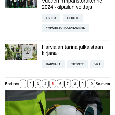
Vuoden Ympäristörakenne
2024 -kilpailun voittaja
ESPOO
TIEDOTE
YMPÄRISTÖRAKENTAMINEN
Harvialan tarina julkaistaan
kirjana
HARVIALA
TIEDOTE
VRJ
Edellinen
1
2
3
4
5
6
7
8
9
10
Seuraava